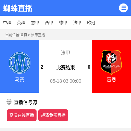
蜘蛛直播
中超
英超
意甲
西甲
德甲
法甲
欧冠
当前位置:
首页
>
法甲直播
法甲
2
0
比赛结束
马赛
雷恩
05-18 03:00:00
直播信号源
高清在线直播
超清免费直播