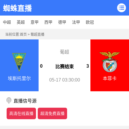
蜘蛛直播
中超
英超
意甲
西甲
德甲
法甲
欧冠
当前位置:
首页
>
葡超直播
葡超
0
3
比赛结束
埃斯托里尔
本菲卡
05-17 03:30:00
直播信号源
高清在线直播
超清免费直播