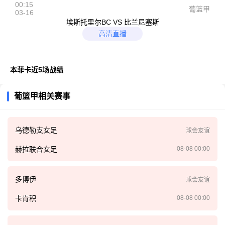
00:15
葡篮甲
03-16
埃斯托里尔BC VS 比兰尼塞斯
高清直播
本菲卡近5场战绩
葡篮甲相关赛事
乌德勒支女足
球会友谊
赫拉联合女足
08-08 00:00
多博伊
球会友谊
卡肯积
08-08 00:00