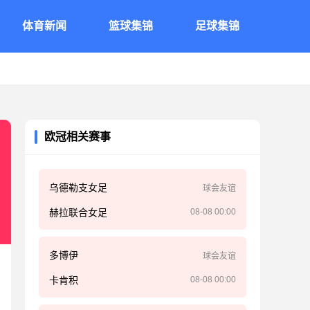
体育新闻
篮球集锦
足球集锦
欧冠相关赛事
乌德勒支女足
球会友谊
赫拉联合女足
08-08 00:00
多博伊
球会友谊
卡肯积
08-08 00:00