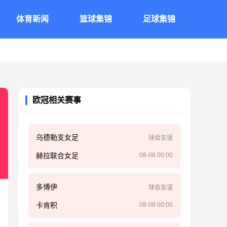
体育新闻
篮球集锦
足球集锦
欧冠相关赛事
乌德勒支女足
球会友谊
赫拉联合女足
08-08 00:00
多博伊
球会友谊
卡肯积
08-08 00:00