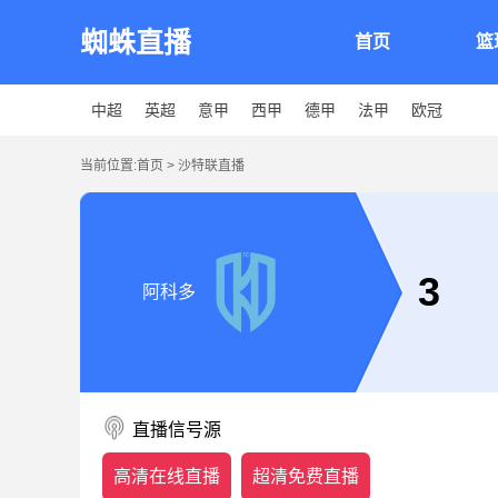
蜘蛛直播
首页
篮
中超
英超
意甲
西甲
德甲
法甲
欧冠
当前位置:
首页
>
沙特联直播
3
阿科多
直播信号源
高清在线直播
超清免费直播