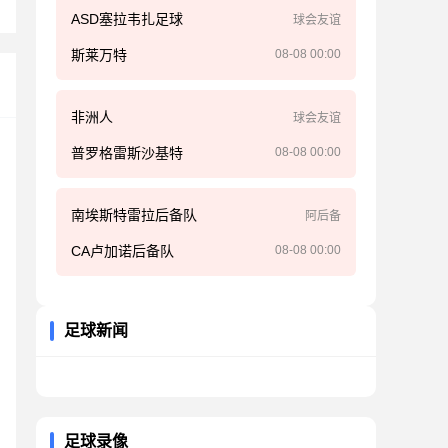
ASD塞拉韦扎足球
球会友谊
斯莱万特
08-08 00:00
非洲人
球会友谊
普罗格雷斯沙基特
08-08 00:00
南埃斯特雷拉后备队
阿后备
CA卢加诺后备队
08-08 00:00
足球新闻
足球录像