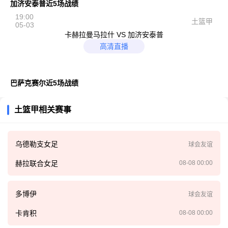
加济安泰普近5场战绩
19:00
土篮甲
05-03
卡赫拉曼马拉什 VS 加济安泰普
高清直播
巴萨克赛尔近5场战绩
土篮甲相关赛事
乌德勒支女足
球会友谊
赫拉联合女足
08-08 00:00
多博伊
球会友谊
卡肯积
08-08 00:00