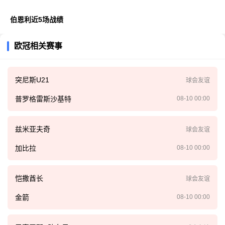
伯恩利近5场战绩
欧冠相关赛事
突尼斯U21
球会友谊
普罗格雷斯沙基特
08-10 00:00
兹米亚夫奇
球会友谊
加比拉
08-10 00:00
恺撒酋长
球会友谊
金箭
08-10 00:00