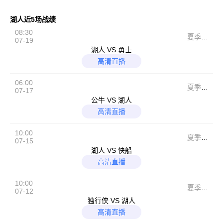
湖人近5场战绩
08:30
夏季联
07-19
赛
湖人 VS 勇士
高清直播
06:00
夏季联
07-17
赛
公牛 VS 湖人
高清直播
10:00
夏季联
07-15
赛
湖人 VS 快船
高清直播
10:00
夏季联
07-12
赛
独行侠 VS 湖人
高清直播