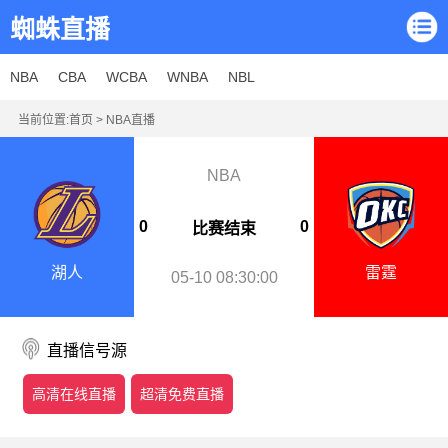
蜘蛛直播
NBA
CBA
WCBA
WNBA
NBL
当前位置:
首页
>
NBA直播
NBA
0
0
比赛结束
湖人
雷霆
05-10 08:30:00
直播信号源
高清在线直播
超清免费直播