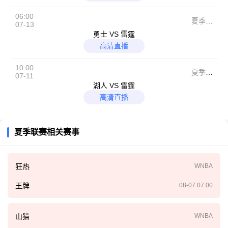
06:00
夏季联
07-13
赛
勇士 VS 雷霆
高清直播
10:00
夏季联
07-11
赛
湖人 VS 雷霆
高清直播
夏季联赛相关赛事
狂热
WNBA
王牌
08-07 07:00
山猫
WNBA