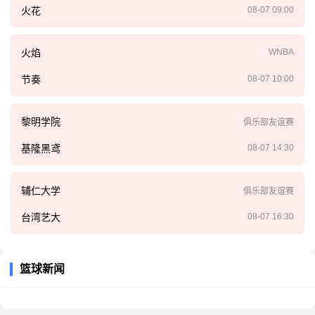
火花
08-07 09:00
火焰
WNBA
节奏
08-07 10:00
黎明学院
俱乐部友谊赛
基隆黑鸢
08-07 14:30
辅仁大学
俱乐部友谊赛
台湾艺大
08-07 16:30
篮球新闻